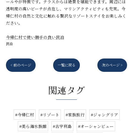
ールやが特徴です。テラスからは絶景を堪能できます。周辺には
透明度の高いビーチが点在し、マリンアクティビティも充実。今
帰仁村の自然と文化に触れる贅沢なリゾートステイをお楽しみく
ださい。
今帰仁村で使い勝手の良い民泊
民泊
< 前のページ
一覧に戻る
次のページ >
関連タグ
#今帰仁村
#リゾート
#家族旅行
#ジャングリア
#美ら海水族館
#古宇利島
#オーシャンビュー