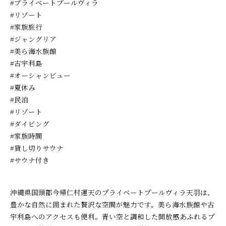
#プライベートプールヴィラ
#リゾート
#家族旅行
#ジャングリア
#美ら海水族館
#古宇利島
#オーシャンビュー
#夏休み
#民泊
#リゾート
#ダイビング
#家族時間
#貸し切りサウナ
#サウナ付き
沖縄県国頭郡今帰仁村運天のプライベートプールヴィラ天羽は、
豊かな自然に囲まれた贅沢な空間が魅力です。美ら海水族館や古
宇利島へのアクセスも便利。青い空と調和した開放感あふれるプ