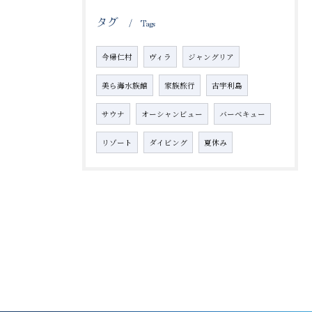
タグ
Tags
今帰仁村
ヴィラ
ジャングリア
美ら海水族館
家族旅行
古宇利島
サウナ
オーシャンビュー
バーベキュー
リゾート
ダイビング
夏休み