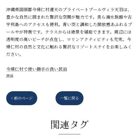
沖縄県国頭郡今帰仁村運天のプライベートプールヴィラ天羽は、
豊かな自然に囲まれた贅沢な空間が魅力です。美ら海水族館や古
宇利島へのアクセスも便利。青い空と調和した開放感あふれるプ
ールやが特徴です。テラスからは絶景を堪能できます。周辺には
透明度の高いビーチが点在し、マリンアクティビティも充実。今
帰仁村の自然と文化に触れる贅沢なリゾートステイをお楽しみく
ださい。
今帰仁村で使い勝手の良い民泊
民泊
< 前のページ
一覧に戻る
関連タグ