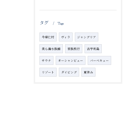
タグ
Tags
今帰仁村
ヴィラ
ジャングリア
美ら海水族館
家族旅行
古宇利島
サウナ
オーシャンビュー
バーベキュー
リゾート
ダイビング
夏休み