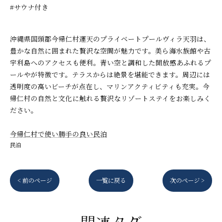
#サウナ付き
沖縄県国頭郡今帰仁村運天のプライベートプールヴィラ天羽は、
豊かな自然に囲まれた贅沢な空間が魅力です。美ら海水族館や古
宇利島へのアクセスも便利。青い空と調和した開放感あふれるプ
ールやが特徴です。テラスからは絶景を堪能できます。周辺には
透明度の高いビーチが点在し、マリンアクティビティも充実。今
帰仁村の自然と文化に触れる贅沢なリゾートステイをお楽しみく
ださい。
今帰仁村で使い勝手の良い民泊
民泊
< 前のページ
一覧に戻る
次のページ >