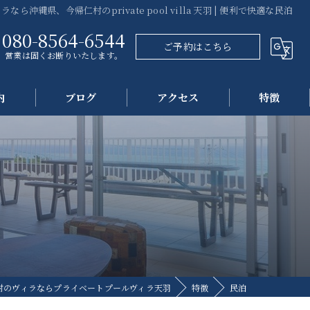
ラなら沖縄県、今帰仁村のprivate pool villa 天羽 | 便利で快適な民泊
080-8564-6544
ご予約はこちら
営業は固くお断りいたします。
内
ブログ
アクセス
特徴
プール
海
観光
自然
民泊
村のヴィラならプライベートプールヴィラ天羽
特徴
民泊