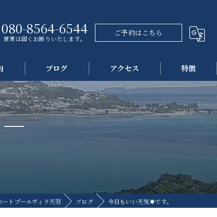
080-8564-6544
ご予約はこちら
営業は固くお断りいたします。
内
ブログ
アクセス
特徴
プール
海
観光
自然
民泊
ベートプールヴィラ天羽
ブログ
今日もいい天気☀です。