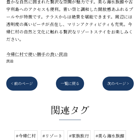
豊かな自然に囲まれた贅沢な空間が魅力です。美ら海水族館や古
宇利島へのアクセスも便利。青い空と調和した開放感あふれるプ
ールやが特徴です。テラスからは絶景を堪能できます。周辺には
透明度の高いビーチが点在し、マリンアクティビティも充実。今
帰仁村の自然と文化に触れる贅沢なリゾートステイをお楽しみく
ださい。
今帰仁村で使い勝手の良い民泊
民泊
< 前のページ
一覧に戻る
次のページ >
関連タグ
#今帰仁村
#リゾート
#家族旅行
#美ら海水族館