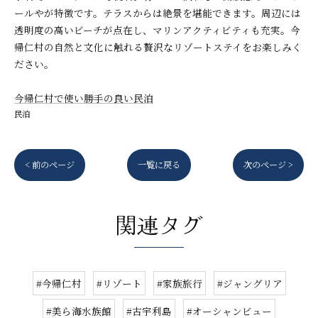
ールやが特徴です。テラスからは絶景を堪能できます。周辺には
透明度の高いビーチが点在し、マリンアクティビティも充実。今
帰仁村の自然と文化に触れる贅沢なリゾートステイをお楽しみく
ださい。
今帰仁村で使い勝手の良い民泊
民泊
< 前のページ
一覧に戻る
次のページ >
関連タグ
#今帰仁村
#リゾート
#家族旅行
#ジャングリア
#美ら海水族館
#古宇利島
#オーシャンビュー