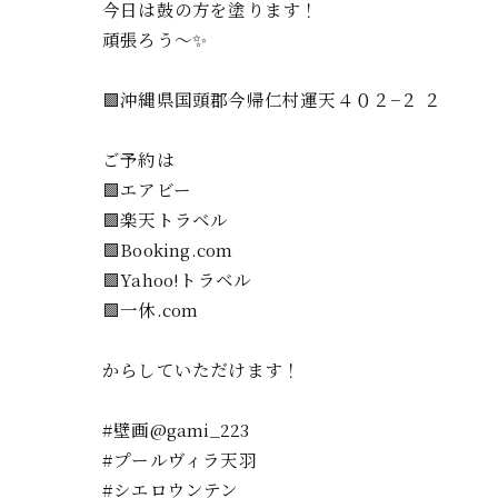
今日は鼓の方を塗ります！
頑張ろう～✨
🟪沖縄県国頭郡今帰仁村運天４０２−２ ２
ご予約は
🟩エアビー
🟪楽天トラベル
🟩Booking.com
🟪Yahoo!トラベル
🟩一休.com
からしていただけます！
#壁画@gami_223
#プールヴィラ天羽
#シエロウンテン