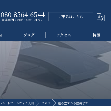
080-8564-6544
ご予約はこちら
営業は固くお断りいたします。
内
ブログ
アクセス
特徴
プール
海
観光
自然
民泊
イベートプールヴィラ天羽
ブログ
組み立てから塗装まで