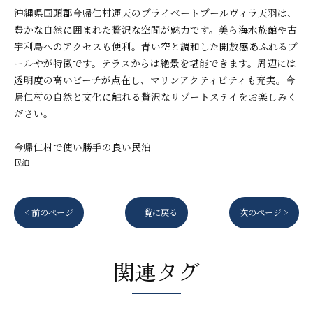
沖縄県国頭郡今帰仁村運天のプライベートプールヴィラ天羽は、
豊かな自然に囲まれた贅沢な空間が魅力です。美ら海水族館や古
宇利島へのアクセスも便利。青い空と調和した開放感あふれるプ
ールやが特徴です。テラスからは絶景を堪能できます。周辺には
透明度の高いビーチが点在し、マリンアクティビティも充実。今
帰仁村の自然と文化に触れる贅沢なリゾートステイをお楽しみく
ださい。
今帰仁村で使い勝手の良い民泊
民泊
< 前のページ
一覧に戻る
次のページ >
関連タグ