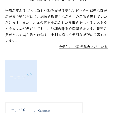
季節が変わるごとに新しい顔を見せる美しいビーチや緑密な森が
広がる今帰仁村にて、城跡を散策しながら古の息吹を感じていた
だけます。また、地元の素材を活かした食事を提供するレストラ
ンやカフェが点在しており、沖縄の味覚を満喫できます。観光の
拠点として美ら海水族館や古宇利大橋へも便利な場所に位置して
います。
今帰仁村で観光拠点にぴったり
古字利島を望むプ
ールヴィラで至福
の時間を
カテゴリー
Categories