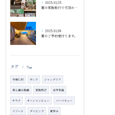
2025/11/25
夏の家族旅行で天羽から近くの体験工房で丼🍜作ったのが、忘れた...
2025/11/18
夏のご予約受付てます。
タグ
Tags
今帰仁村
ヴィラ
ジャングリア
美ら海水族館
家族旅行
古宇利島
サウナ
オーシャンビュー
バーベキュー
リゾート
ダイビング
夏休み