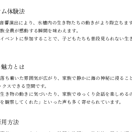
美ら海水族館ナイトアクアリウム料金情報も紹介
ウム体験法
美ら海水族館ナイトショーの楽しみ方まとめ
音響演出により、水槽内の生き物たちの動きがより際立ちま
最新の美ら海水族館ショースケジュール確認術
族全員が感動する瞬間を味わえます。
美ら海水族館ショースケジュール最新情報の調べ方
定イベントに参加することで、子どもたちも普段見られない生
ショー時間を把握して美ら海水族館を満喫するコツ
美ら海水族館ショーの見逃し防止ポイント
家族で効率的に美ら海水族館ショーを楽しむ方法
の魅力とは
美ら海水族館アシカショーの時間も事前チェック
夕方割引を賢く使う美ら海水族館のコツ
落ち着いた雰囲気が広がり、家族で静かに海の神秘に浸るこ
ックスできる空間です。
美ら海水族館夕方割引チケットのお得な使い方
な生き物の動きに気づいたり、家族でゆっくり会話を楽しめる
夕方チケットで楽しむ美ら海水族館ナイトイベント
を観察してくれた」といった声も多く寄せられています。
美ら海水族館夕方割引の購入ポイントまとめ
家族で夕方から美ら海水族館を満喫するコツ
活用方法
ナイトアクアリウムも夕方割引で満喫しよう