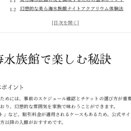
幻想的な美ら海水族館ナイトアクアリウム体験法
家族で楽しむ美ら海水族館夜の雰囲気の魅力とは
美ら海水族館の夜限定アトラクション活用方法
夜の美ら海水族館でショーを満喫するコツ
家族で満喫する美ら海水族館ナイトイベント
海水族館で楽しむ秘訣
家族向け美ら海水族館ナイトイベントの魅力を解説
美ら海水族館で家族が楽しめる夜のショー紹介
美ら海水族館ナイトイベントで思い出を作る方法
ナイトチケットでお得に美ら海水族館を体験
本ポイント
美ら海水族館夜のショースケジュール確認術
ためには、事前のスケジュール確認とチケットの選び方が重
ナイトアクアリウムの魅力と過ごし方を解説
おり、幻想的な雰囲気を家族で味わうことができます。
美ら海水族館ナイトアクアリウムの魅力全解説
ト」など、割引料金が適用されるケースもあるため、公式サイ
ナイトアクアリウムで幻想的な美ら海水族館体験
方以降の入館がおすすめです。
家族で楽しむ美ら海水族館夜の過ごし方提案