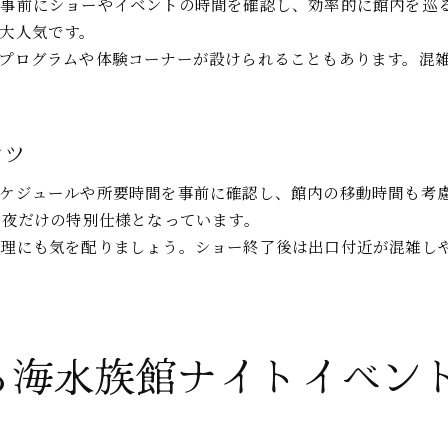
美ら海水族館で夜のコンサートを体感しよう
、事前にショーやイベントの時間を確認し、効率的に館内を巡
大人気です。
美ら海水族館夜のコンサート体験の魅力とは
プログラムや体験コーナーが設けられることもあります。混雑
ナイトイベントとコンサートの楽しみ方を紹介
美ら海水族館夜の音楽イベント参加ポイント
家族で楽しむ美ら海水族館コンサートの思い出
コツ
美ら海水族館夜限定ライブショーの雰囲気解説
ケジュールや所要時間を事前に確認し、館内の移動時間も考
も夜だけの特別仕様となっています。
管理にも気を配りましょう。ショー終了後は出口付近が混雑し
ら海水族館ナイトイベン