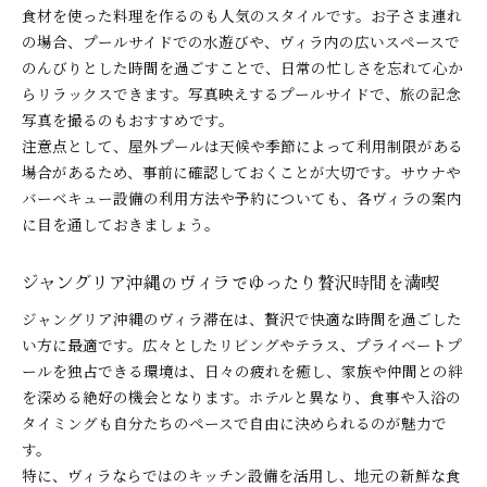
食材を使った料理を作るのも人気のスタイルです。お子さま連れ
の場合、プールサイドでの水遊びや、ヴィラ内の広いスペースで
のんびりとした時間を過ごすことで、日常の忙しさを忘れて心か
らリラックスできます。写真映えするプールサイドで、旅の記念
写真を撮るのもおすすめです。
注意点として、屋外プールは天候や季節によって利用制限がある
場合があるため、事前に確認しておくことが大切です。サウナや
バーベキュー設備の利用方法や予約についても、各ヴィラの案内
に目を通しておきましょう。
ジャングリア沖縄のヴィラでゆったり贅沢時間を満喫
ジャングリア沖縄のヴィラ滞在は、贅沢で快適な時間を過ごした
い方に最適です。広々としたリビングやテラス、プライベートプ
ールを独占できる環境は、日々の疲れを癒し、家族や仲間との絆
を深める絶好の機会となります。ホテルと異なり、食事や入浴の
タイミングも自分たちのペースで自由に決められるのが魅力で
す。
特に、ヴィラならではのキッチン設備を活用し、地元の新鮮な食