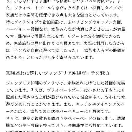
り、小さなお子さま連れでも移動がしやすいのが特徴です。ま
た、プライベートプール付きヴィラの多くは一棟貸しタイプで、
家族だけの空間を確保できる点も大きな魅力となっています。
特にヴィラタイプの宿泊施設は、広いリビングやキッチン完備、
バーベキュー設備など、家族みんなが快適に過ごせる工夫が満載
です。滞在中は周囲を気にせず、リゾート気分を満喫できるた
め、家族旅行の思い出作りにも最適です。実際に利用した方から
は「子どもが自由に遊べて安心だった」「家族水入らずの時間が
過ごせた」といった声も多く寄せられています。
家族連れに嬉しいジャングリア沖縄ヴィラの魅力
ジャングリア沖縄のヴィラでは、家族連れに特化した設備が充実
しています。例えば、プライベートプールは小さなお子さまにも
配慮した深さや安全柵が設けられている場合が多く、安心して水
遊びを楽しむことができます。また、キッチンやダイニングスペ
ースが広く、家族での自炊やバーベキューにも最適です。
さらに、寝室が複数ある間取りやベビーベッドの貸し出し、洗濯
機などの生活設備も整っており、長期滞在にも対応しています。