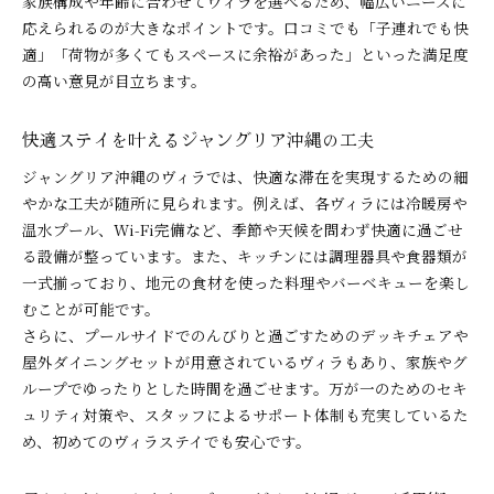
家族構成や年齢に合わせてヴィラを選べるため、幅広いニーズに
応えられるのが大きなポイントです。口コミでも「子連れでも快
適」「荷物が多くてもスペースに余裕があった」といった満足度
の高い意見が目立ちます。
快適ステイを叶えるジャングリア沖縄の工夫
ジャングリア沖縄のヴィラでは、快適な滞在を実現するための細
やかな工夫が随所に見られます。例えば、各ヴィラには冷暖房や
温水プール、Wi-Fi完備など、季節や天候を問わず快適に過ごせ
る設備が整っています。また、キッチンには調理器具や食器類が
一式揃っており、地元の食材を使った料理やバーベキューを楽し
むことが可能です。
さらに、プールサイドでのんびりと過ごすためのデッキチェアや
屋外ダイニングセットが用意されているヴィラもあり、家族やグ
ループでゆったりとした時間を過ごせます。万が一のためのセキ
ュリティ対策や、スタッフによるサポート体制も充実しているた
め、初めてのヴィラステイでも安心です。