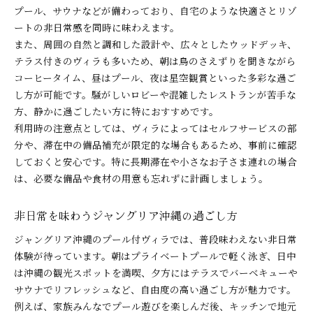
プール、サウナなどが備わっており、自宅のような快適さとリゾ
ートの非日常感を同時に味わえます。
また、周囲の自然と調和した設計や、広々としたウッドデッキ、
テラス付きのヴィラも多いため、朝は鳥のさえずりを聞きながら
コーヒータイム、昼はプール、夜は星空観賞といった多彩な過ご
し方が可能です。騒がしいロビーや混雑したレストランが苦手な
方、静かに過ごしたい方に特におすすめです。
利用時の注意点としては、ヴィラによってはセルフサービスの部
分や、滞在中の備品補充が限定的な場合もあるため、事前に確認
しておくと安心です。特に長期滞在や小さなお子さま連れの場合
は、必要な備品や食材の用意も忘れずに計画しましょう。
非日常を味わうジャングリア沖縄の過ごし方
ジャングリア沖縄のプール付ヴィラでは、普段味わえない非日常
体験が待っています。朝はプライベートプールで軽く泳ぎ、日中
は沖縄の観光スポットを満喫、夕方にはテラスでバーベキューや
サウナでリフレッシュなど、自由度の高い過ごし方が魅力です。
例えば、家族みんなでプール遊びを楽しんだ後、キッチンで地元