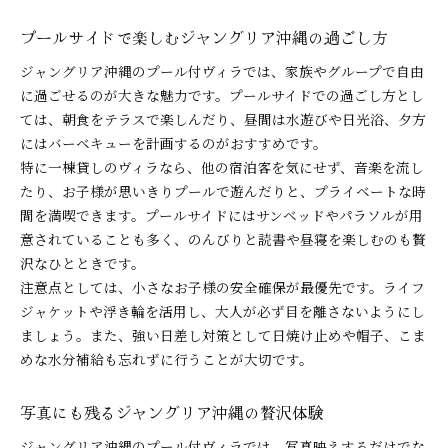
プールサイドで楽しむジャングリア沖縄の過ごし方
ジャングリア沖縄のプール付ヴィラでは、家族やグループで自由
に過ごせるのが大きな魅力です。プールサイドでの過ごし方とし
ては、朝食をテラスで楽しんだり、昼間は水遊びや日光浴、夕方
にはバーベキューを計画するのがおすすめです。
特に一棟貸しのヴィラなら、他の宿泊客を気にせず、音楽を流し
たり、お子様が思いきりプールで遊んだりと、プライベートな時
間を満喫できます。プールサイドにはサンベッドやパラソルが用
意されていることも多く、のんびりと読書や昼寝を楽しむのも贅
沢なひとときです。
注意点としては、小さなお子様の安全確保が最優先です。ライフ
ジャケットや浮き輪を活用し、大人が必ず目を離さないようにし
ましょう。また、強い日差し対策として日焼け止めや帽子、こま
めな水分補給も忘れずに行うことが大切です。
写真にも残るジャングリア沖縄の贅沢体験
ジャングリア沖縄のプール付ヴィラでは、写真映えするだけでな