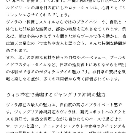
い“非日常”を提供してくれます。沖縄北部の豊かな自然やエメラ
ルドグリーンの海を目の前にしたロケーションは、心身ともにリ
フレッシュさせてくれるでしょう。
ヴィラの一棟貸しスタイルならではのプライバシーや、自然と一
体化した開放的な空間は、都会の喧騒を忘れさせてくれます。例
えば、朝は小鳥のさえずりを聞きながらプールで体を動かし、夜
は満天の星空の下で家族や友人と語り合う、そんな特別な時間が
過ごせます。
また、地元の新鮮な食材を使った自炊やバーベキュー、プールサ
イドでのティータイムなど、日常の延長線上にありながらも格別
の体験ができるのがヴィラステイの魅力です。非日常の贅沢を気
軽に楽しめる点が、多くの利用者から高く評価されています。
ヴィラ滞在で満喫するジャングリア沖縄の魅力
ヴィラ滞在の最大の魅力は、自由度の高さとプライベート感で
す。ジャングリア沖縄周辺のヴィラは、観光スポットへのアクセ
スも良好で、自然を満喫しながら自分たちのペースで過ごせま
す。ホテルと違い、チェックイン・アウトや食事のタイミングも