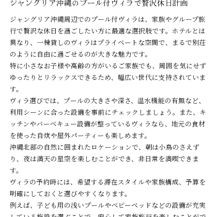
ジャングリア沖縄のプール付ヴィラで贅沢休日計画
ジャングリア沖縄周辺でのプール付ヴィラは、家族やグループ旅
行で贅沢な休日を過ごしたい方に最適な選択肢です。ホテルとは
異なり、一棟貸しのヴィラはプライベートな空間で、まるで別荘
のように自由に過ごせるのが大きな魅力です。
特に小さなお子様や高齢の方がいるご家族でも、周囲を気にせず
ゆったりとリラックスできるため、幅広い世代に支持されていま
す。
ヴィラ選びでは、プールの大きさや深さ、温水機能の有無など、
利用シーンに合った設備を事前にチェックしましょう。また、キ
ッチンやバーベキュー設備が整っているヴィラなら、地元の食材
を使った自炊や屋外パーティーも楽しめます。
沖縄北部の自然に囲まれたロケーションで、朝は小鳥のさえず
り、夜は満天の星空を楽しむことができ、非日常を満喫できま
す。
ヴィラの予約時には、希望する滞在スタイルや家族構成、予算を
明確にしておくと選びやすくなります。
例えば、子ども用の浅いプールやベビーベッドなどの設備が充実
している施設を選ぶことで、安心して家族旅行を楽しむことがで