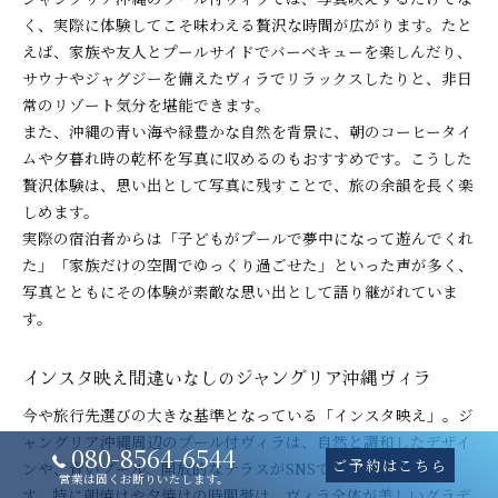
く、実際に体験してこそ味わえる贅沢な時間が広がります。たと
えば、家族や友人とプールサイドでバーベキューを楽しんだり、
サウナやジャグジーを備えたヴィラでリラックスしたりと、非日
常のリゾート気分を堪能できます。
また、沖縄の青い海や緑豊かな自然を背景に、朝のコーヒータイ
ムや夕暮れ時の乾杯を写真に収めるのもおすすめです。こうした
贅沢体験は、思い出として写真に残すことで、旅の余韻を長く楽
しめます。
実際の宿泊者からは「子どもがプールで夢中になって遊んでくれ
た」「家族だけの空間でゆっくり過ごせた」といった声が多く、
写真とともにその体験が素敵な思い出として語り継がれていま
す。
インスタ映え間違いなしのジャングリア沖縄ヴィラ
今や旅行先選びの大きな基準となっている「インスタ映え」。ジ
ャングリア沖縄周辺のプール付ヴィラは、自然と調和したデザイ
080-8564-6544
ご予約はこちら
ンや、青いプール、開放的なテラスがSNSで注目を集めていま
営業は固くお断りいたします。
す。特に朝焼けや夕焼けの時間帯は、ヴィラ全体が美しいグラデ