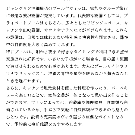
ジャングリア沖縄周辺のプール付ヴィラは、家族やグループ旅行
に最適な贅沢設備が充実しています。代表的な設備としては、プ
ライベートプールはもちろん、広々としたリビングスペース、キ
ッチンやBBQ設備、サウナやテラスなどが挙げられます。これら
の設備は、日常では味わえない特別感と快適性を両立させ、滞在
中の自由度を大きく高めてくれます。
特にプールは、朝から夜まで好きなタイミングで利用できる点が
家族連れに好評です。小さなお子様がいる場合も、目の届く範囲
で遊ばせられるため安心感があります。大人はプールサイドやサ
ウナでリラックスし、沖縄の青空や星空を眺めながら贅沢なひと
ときを過ごせます。
さらに、キッチンで地元食材を使った料理を作ったり、バーベキ
ューを楽しむことで、家族全員が一体となって思い出を作ること
ができます。ヴィラによっては、冷蔵庫や調理器具、食器類も完
備されているため、手ぶらで気軽に自炊体験ができるのも魅力の
ひとつです。設備の充実度はヴィラ選びの重要なポイントなの
で、予約前に事前確認をおすすめします。