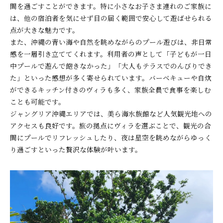
間を過ごすことができます。特に小さなお子さま連れのご家族に
ジャングリア沖縄のプール付ヴィラで贅沢休日計
は、他の宿泊者を気にせず目の届く範囲で安心して遊ばせられる
画
点が大きな魅力です。
家族で楽しむジャングリア沖縄のプール時間
また、沖縄の青い海や自然を眺めながらのプール遊びは、非日常
ジャングリア沖縄ヴィラで過ごす思い出の休日
感を一層引き立ててくれます。利用者の声として「子どもが一日
プライベートプールならではのジャングリア沖縄
中プールで遊んで飽きなかった」「大人もテラスでのんびりでき
体験
た」といった感想が多く寄せられています。バーベキューや自炊
ができるキッチン付きのヴィラも多く、家族全員で食事を楽しむ
ジャングリア沖縄で叶える特別な休日の過ごし方
ことも可能です。
写真映えするプールサイドの楽しみ方とは
ジャングリア沖縄エリアでは、美ら海水族館など人気観光地への
ジャングリア沖縄で写真映えするプールサイドの
アクセスも良好です。旅の拠点にヴィラを選ぶことで、観光の合
コツ
間にプールでリフレッシュしたり、夜は星空を眺めながらゆっく
家族で撮るジャングリア沖縄の思い出写真術
り過ごすといった贅沢な体験が叶います。
プールサイドで楽しむジャングリア沖縄の過ごし
方
写真にも残るジャングリア沖縄の贅沢体験
インスタ映え間違いなしのジャングリア沖縄ヴィ
ラ