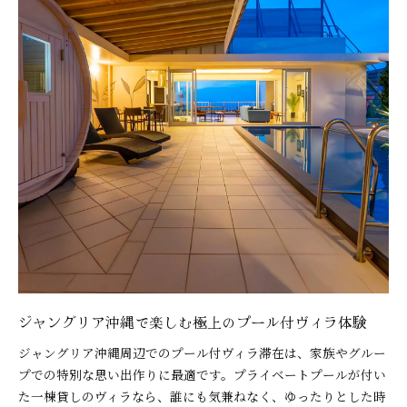
家族旅行がもっと楽しくなるジャングリア沖縄の
ポイント
贅沢なひとときを楽しむヴィラの魅力を解説
ジャングリア沖縄ヴィラの贅沢設備と楽しみ方
プール付ヴィラで叶えるジャングリア沖縄の優雅
な時間
ジャングリア沖縄で感じる非日常の贅沢体験とは
ヴィラ滞在で満喫するジャングリア沖縄の魅力
家族や友人と楽しむジャングリア沖縄の贅沢な瞬
間
ジャングリア沖縄周辺で理想の宿泊先を探すなら
ジャングリア沖縄周辺のおすすめヴィラ選び方
理想の宿泊先を見つけるジャングリア沖縄活用術
ジャングリア沖縄で楽しむ極上のプール付ヴィラ体験
ジャングリア沖縄で快適に泊まるためのポイント
アクセス便利なジャングリア沖縄ヴィラの選び方
ジャングリア沖縄周辺でのプール付ヴィラ滞在は、家族やグルー
プでの特別な思い出作りに最適です。プライベートプールが付い
ジャングリア沖縄周辺で人気の宿泊スタイル紹介
た一棟貸しのヴィラなら、誰にも気兼ねなく、ゆったりとした時
プライベートプール付ヴィラで叶える充実の休日