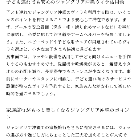
子ども連れでも安心のジャングリア沖縄ヴィラ活用術
子ども連れでジャングリア沖縄のヴィラを利用する際は、いくつ
かのポイントを押さえることでより安心して滞在できます。ま
ず、プールの安全設備（深さ・柵・滑り止めマットなど）を事前
に確認し、必要に応じて浮き輪やアームヘルパーを持参しましょ
う。また、ベビーベッドや子ども用チェアが用意されているヴィ
ラを選ぶと、小さなお子さまも快適に過ごせます。
食事面では、キッチン設備を活用して子ども向けメニューを手作
りするのもおすすめです。洗濯機や乾燥機があると、着替えやタ
オルの心配も減り、長期滞在でもストレスが少なくなります。事
前にオーナーやスタッフに相談し、子ども連れ向けのサービスや
設備が整ったヴィラを予約すると、家族みんなが安心して楽しい
時間を過ごせるでしょう。
家族旅行がもっと楽しくなるジャングリア沖縄のポイン
ト
ジャングリア沖縄での家族旅行をさらに充実させるには、ヴィラ
の選び方や過ごし方にちょっとした工夫を加えることが大切で