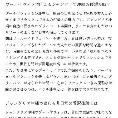
プール付ヴィラで叶えるジャングリア沖縄の優雅な時間
プール付ヴィラでの滞在は、周囲の目を気にせず家族や友人と心
ゆくまでリラックスできるのが最大の魅力です。ジャングリア沖
縄の自然に囲まれたプライベート空間は、まるで自分たちだけの
リゾートのような非日常を演出してくれます。
朝はプールサイドでコーヒーを楽しみ、昼は思い切り水遊び、夜
はライトアップされたプールで大人だけの贅沢な時間を過ごすな
ど、時間帯ごとの楽しみ方も多彩です。小さなお子様も好きなタ
イミングで水遊びでき、大人も読書やサウナでリフレッシュでき
るため、世代を問わず満足度が高いのが特徴です。
また、写真映えするプールサイドで記念撮影をしたり、バーベキ
ューやピクニックを楽しんだりと、思い出作りにも最適です。プ
ライバシーが守られた空間で、心からリラックスできる優雅な時
間が過ごせるのは、ホテル滞在とは一線を画す大きな魅力です。
ジャングリア沖縄で感じる非日常の贅沢体験とは
ジャングリア沖縄のプール付ヴィラは、普段の生活では味わえな