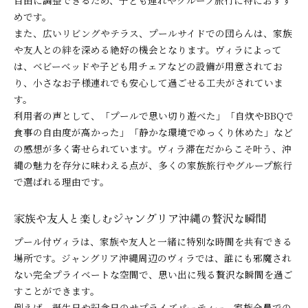
自由に調整できるため、子ども連れやグループ旅行に特におすす
めです。
また、広いリビングやテラス、プールサイドでの団らんは、家族
や友人との絆を深める絶好の機会となります。ヴィラによって
は、ベビーベッドや子ども用チェアなどの設備が用意されてお
り、小さなお子様連れでも安心して過ごせる工夫がされていま
す。
利用者の声として、「プールで思い切り遊べた」「自炊やBBQで
食事の自由度が高かった」「静かな環境でゆっくり休めた」など
の感想が多く寄せられています。ヴィラ滞在だからこそ叶う、沖
縄の魅力を存分に味わえる点が、多くの家族旅行やグループ旅行
で選ばれる理由です。
家族や友人と楽しむジャングリア沖縄の贅沢な瞬間
プール付ヴィラは、家族や友人と一緒に特別な時間を共有できる
場所です。ジャングリア沖縄周辺のヴィラでは、誰にも邪魔され
ない完全プライベートな空間で、思い出に残る贅沢な瞬間を過ご
すことができます。
例えば、誕生日や記念日のサプライズパーティー、家族全員での