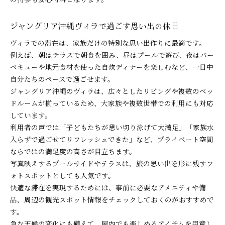
ジャングリア沖縄ヴィラで過ごす思い出の休日
ヴィラでの滞在は、家族だけの特別な思い出作りに最適です。
例えば、朝はテラスで朝食を囲み、昼はプールで遊び、夜はバー
ベキューや地元食材を使った自炊ディナーを楽しむなど、一日中
自分たちのペースで過ごせます。
ジャングリア沖縄のヴィラは、広々としたリビングや複数のベッ
ドルームが揃っているため、大家族や複数世帯での利用にも対応
しています。
利用者の声では「子どもたちが思い切り泳げて大満足」「家族水
入らずで過ごせてリフレッシュできた」など、プライベート空間
ならではの満足度の高さが目立ちます。
写真映えするプールサイドやテラスは、旅の思い出を形に残すフ
ォトスポットとしても人気です。
快適な滞在を実現するためには、事前に必要なアメニティや備
品、周辺の観光スポット情報をチェックしておくのがおすすめで
す。
急な天候の変化にも備えて、屋内でも楽しめるアイテムを用意し