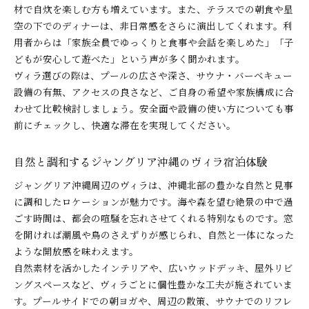
材で自炊を楽しむ方も増えています。また、テラスでの朝食や星
空の下でのディナーは、非日常感をさらに演出してくれます。利
用者からは「家族全員でゆっくりと食事や会話を楽しめた」「子
どもが安心して遊べた」という声が多く聞かれます。
ヴィラ選びの際は、プールの広さや深さ、サウナ・バーベキュー
設備の有無、アクセスの良さなど、ご自身の希望や家族構成に合
わせて比較検討しましょう。安全面や設備の使い方についても事
前にチェックし、快適な滞在を実現してください。
自然と調和するジャングリア沖縄のヴィラ宿泊体験
ジャングリア沖縄周辺のヴィラは、沖縄北部の豊かな自然と見事
に調和したロケーションが魅力です。海や森を望む絶景の中で過
ごす時間は、都会の喧騒を忘れさせてくれる特別なものです。窓
を開ければ潮風や鳥のさえずりが感じられ、自然と一体になった
ような開放感を味わえます。
自然素材を活かしたインテリアや、広いウッドデッキ、屋外リビ
ングスペースなど、ヴィラごとに個性豊かな工夫が施されていま
す。プールサイドでの朝ヨガや、周辺の散策、サウナでのリフレ