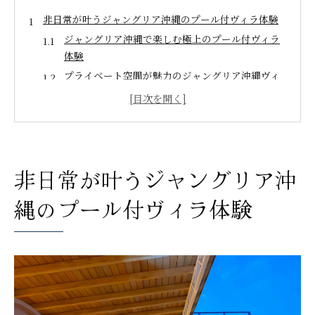
非日常が叶うジャングリア沖縄のプール付ヴィラ体験
ジャングリア沖縄で楽しむ極上のプール付ヴィラ
体験
プライベート空間が魅力のジャングリア沖縄ヴィ
ラ
非日常を味わうジャングリア沖縄の過ごし方
ジャングリア沖縄のヴィラでゆったり贅沢時間を
満喫
自然と調和するジャングリア沖縄のヴィラ宿泊体
非日常が叶うジャングリア沖
験
縄のプール付ヴィラ体験
家族旅行に選ばれる理由と快適ステイの秘訣
ジャングリア沖縄が家族旅行に最適な理由を解説
家族連れに嬉しいジャングリア沖縄ヴィラの魅力
快適ステイを叶えるジャングリア沖縄の工夫
子ども連れでも安心のジャングリア沖縄ヴィラ活
用術