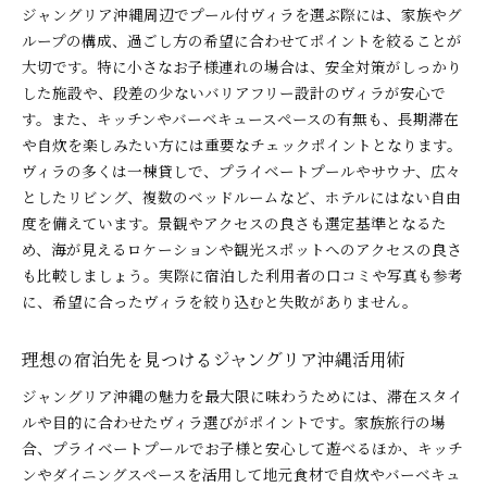
ジャングリア沖縄周辺でプール付ヴィラを選ぶ際には、家族やグ
ループの構成、過ごし方の希望に合わせてポイントを絞ることが
大切です。特に小さなお子様連れの場合は、安全対策がしっかり
した施設や、段差の少ないバリアフリー設計のヴィラが安心で
す。また、キッチンやバーベキュースペースの有無も、長期滞在
や自炊を楽しみたい方には重要なチェックポイントとなります。
ヴィラの多くは一棟貸しで、プライベートプールやサウナ、広々
としたリビング、複数のベッドルームなど、ホテルにはない自由
度を備えています。景観やアクセスの良さも選定基準となるた
め、海が見えるロケーションや観光スポットへのアクセスの良さ
も比較しましょう。実際に宿泊した利用者の口コミや写真も参考
に、希望に合ったヴィラを絞り込むと失敗がありません。
理想の宿泊先を見つけるジャングリア沖縄活用術
ジャングリア沖縄の魅力を最大限に味わうためには、滞在スタイ
ルや目的に合わせたヴィラ選びがポイントです。家族旅行の場
合、プライベートプールでお子様と安心して遊べるほか、キッチ
ンやダイニングスペースを活用して地元食材で自炊やバーベキュ