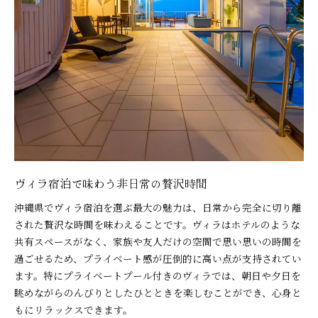
ヴィラで楽しむ家族団らんのひととき
友人同士で満喫する沖縄県のヴィラ体験
ヴィラ宿泊で大切な人と贅沢な思い出を
ヴィラで叶える子連れ旅行の安心ポイント
沖縄ヴィラで特別な休日を演出しよう
ヴィラ選びで非日常を味わうコツ
沖縄県のヴィラ選びで重視したいポイント
ヴィラの設備やロケーションを比較しよう
ヴィラ宿泊で失敗しないためのチェック項目
ヴィラ宿泊で味わう非日常の贅沢時間
プール付きヴィラの選び方と楽しみ方
沖縄県でヴィラ宿泊を選ぶ最大の魅力は、日常から完全に切り離
インスタ映えするヴィラ選びのコツ
された贅沢な時間を味わえることです。ヴィラはホテルのような
インスタ映え狙うなら沖縄ヴィラ宿泊
共有スペースがなく、家族や友人だけの空間で思い思いの時間を
ヴィラで写真映えするリゾート体験を満喫
過ごせるため、プライベート感が圧倒的に高い点が支持されてい
インスタで人気の沖縄ヴィラの魅力とは
ます。特にプライベートプール付きのヴィラでは、朝日や夕日を
ヴィラ宿泊で叶えるおしゃれな旅の思い出
眺めながらのんびりとしたひとときを楽しむことができ、心身と
ヴィラの絶景ロケーションを写真で残そう
もにリラックスできます。