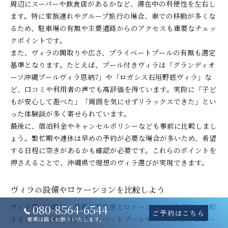
周辺にスーパーや飲食店があるかなど、滞在中の利便性を左右し
ます。特に家族連れやグループ旅行の場合、車での移動が多くな
るため、駐車場の有無や主要道路からのアクセスも重要なチェッ
クポイントです。
また、ヴィラの間取りや広さ、プライベートプールの有無も選定
基準となります。たとえば、プール付きヴィラは「グランディオ
ーソ沖縄プールヴィラ恩納7」や「ロガシス石垣野底ヴィラ」な
ど、口コミや利用者の声でも高評価を得ています。実際に「子ど
もが安心して遊べた」「周囲を気にせずリラックスできた」とい
った体験談が多く寄せられています。
最後に、宿泊料金やキャンセルポリシーなども事前に比較しまし
ょう。繁忙期や連休は早めの予約が必要な場合が多いため、希望
する日程に空きがあるかも確認が必要です。これらのポイントを
押さえることで、沖縄県で理想のヴィラ選びが実現できます。
ヴィラの設備やロケーションを比較しよう
080-8564-6544
ヴィラ選びの際は、設備の充実度とロケーションを徹底的に比較
ご予約はこちら
することが大切です。プライベートプールやサウナ、ジャグジー
営業は固くお断りいたします。