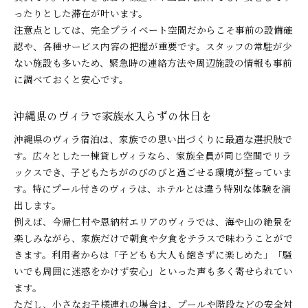
ったりとした滞在が叶います。
注意点としては、完全プライベート空間だからこそ事前の設備確
認や、各種サービス内容の把握が重要です。スタッフの常駐が少
ない施設も多いため、緊急時の連絡方法や周辺施設の情報も事前
に調べておくと安心です。
沖縄県のヴィラで家族水入らずの休日を
沖縄県のヴィラ宿泊は、家族での思い出づくりに最適な選択肢で
す。広々とした一棟貸しヴィラなら、家族全員が同じ空間でリラ
ックスでき、子どもたちがのびのびと過ごせる環境が整っていま
す。特にプール付きのヴィラは、ホテルとは違う特別な体験を演
出します。
例えば、今帰仁村や恩納村エリアのヴィラでは、海や山の絶景を
楽しみながら、家族だけで朝食や夕食をテラスで味わうことがで
きます。利用者からは「子どもも大人も飽きずに楽しめた」「騒
いでも周囲に迷惑をかけず安心」といった声も多く寄せられてい
ます。
ただし、小さなお子様連れの場合は、プールや階段などの安全対