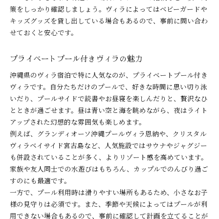
策をしっかり確認しましょう。ヴィラによってはベビーガードや
キッズグッズを貸し出している場合もあるので、事前に問い合わ
せておくと安心です。
プライベートプール付きヴィラの魅力
沖縄県のヴィラ宿泊で特に人気なのが、プライベートプール付き
ヴィラです。自分たちだけのプールで、好きな時間に思い切り泳
いだり、プールサイドで読書やお昼寝を楽しんだりと、贅沢なひ
とときが過ごせます。昼は青い空と海を眺めながら、夜はライト
アップされた幻想的な雰囲気も楽しめます。
例えば、グランディオーソ沖縄プールヴィラ恩納や、クリスタル
ヴィラベイサイド宮古島など、人気施設ではサウナやジャグジー
も併設されていることが多く、よりリゾート感を高めています。
家族や友人同士での水遊びはもちろん、カップルでのんびり過ご
すのにも最適です。
一方で、プール利用時は滑りやすい場所もあるため、小さなお子
様の見守りは必須です。また、季節や天候によってはプールが利
用できない場合もあるので、事前に確認して計画を立てることが