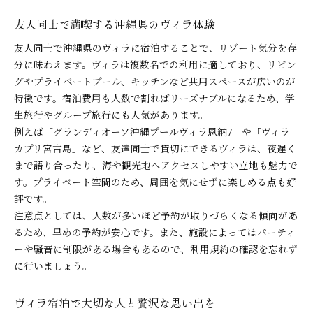
友人同士で満喫する沖縄県のヴィラ体験
友人同士で沖縄県のヴィラに宿泊することで、リゾート気分を存
分に味わえます。ヴィラは複数名での利用に適しており、リビン
グやプライベートプール、キッチンなど共用スペースが広いのが
特徴です。宿泊費用も人数で割ればリーズナブルになるため、学
生旅行やグループ旅行にも人気があります。
例えば「グランディオーソ沖縄プールヴィラ恩納7」や「ヴィラ
カプリ宮古島」など、友達同士で貸切にできるヴィラは、夜遅く
まで語り合ったり、海や観光地へアクセスしやすい立地も魅力で
す。プライベート空間のため、周囲を気にせずに楽しめる点も好
評です。
注意点としては、人数が多いほど予約が取りづらくなる傾向があ
るため、早めの予約が安心です。また、施設によってはパーティ
ーや騒音に制限がある場合もあるので、利用規約の確認を忘れず
に行いましょう。
ヴィラ宿泊で大切な人と贅沢な思い出を