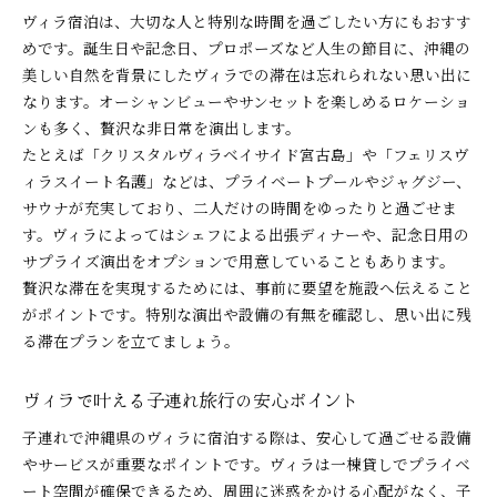
ヴィラ宿泊は、大切な人と特別な時間を過ごしたい方にもおすす
めです。誕生日や記念日、プロポーズなど人生の節目に、沖縄の
美しい自然を背景にしたヴィラでの滞在は忘れられない思い出に
なります。オーシャンビューやサンセットを楽しめるロケーショ
ンも多く、贅沢な非日常を演出します。
たとえば「クリスタルヴィラベイサイド宮古島」や「フェリスヴ
ィラスイート名護」などは、プライベートプールやジャグジー、
サウナが充実しており、二人だけの時間をゆったりと過ごせま
す。ヴィラによってはシェフによる出張ディナーや、記念日用の
サプライズ演出をオプションで用意していることもあります。
贅沢な滞在を実現するためには、事前に要望を施設へ伝えること
がポイントです。特別な演出や設備の有無を確認し、思い出に残
る滞在プランを立てましょう。
ヴィラで叶える子連れ旅行の安心ポイント
子連れで沖縄県のヴィラに宿泊する際は、安心して過ごせる設備
やサービスが重要なポイントです。ヴィラは一棟貸しでプライベ
ート空間が確保できるため、周囲に迷惑をかける心配がなく、子