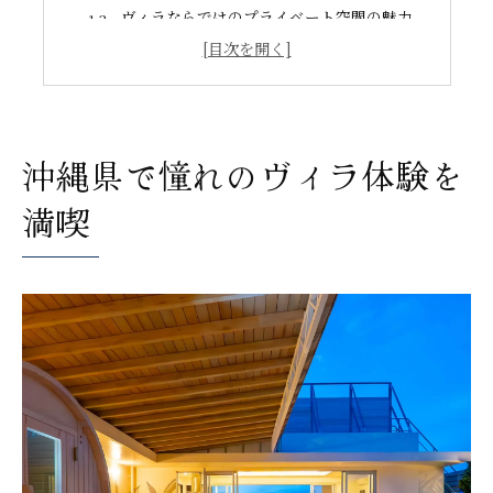
ヴィラならではのプライベート空間の魅力
ヴィラ宿泊で心身ともにリフレッシュ体験
リゾート滞在に最適なヴィラの選び方
開放感あふれるヴィラ滞在の魅力とは
ヴィラで広がる沖縄県の開放的な空間
沖縄県で憧れのヴィラ体験を
ヴィラ滞在の魅力はプライベート感にあり
ヴィラで自然と調和したリゾート体験を
満喫
沖縄ヴィラ宿泊で叶える自由な過ごし方
ヴィラなら家族や友人と心置きなく滞在
プライベート感重視ならヴィラが最適
ヴィラで叶う完全プライベートな滞在
沖縄県のヴィラで家族水入らずの休日を
プライベートプール付きヴィラの魅力
ヴィラ宿泊は特別な記念日にもおすすめ
ヴィラで周囲を気にせず自由な時間を
家族や友人と過ごす贅沢な沖縄の休日