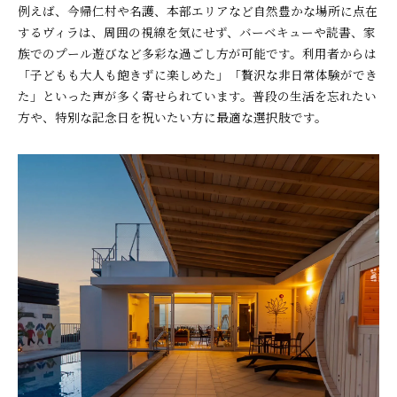
例えば、今帰仁村や名護、本部エリアなど自然豊かな場所に点在
ヴィラ滞在で友人に自慢できる体験を
するヴィラは、周囲の視線を気にせず、バーベキューや読書、家
族でのプール遊びなど多彩な過ごし方が可能です。利用者からは
「子どもも大人も飽きずに楽しめた」「贅沢な非日常体験ができ
た」といった声が多く寄せられています。普段の生活を忘れたい
方や、特別な記念日を祝いたい方に最適な選択肢です。