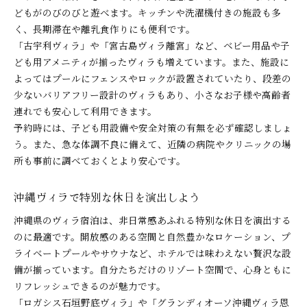
どもがのびのびと遊べます。キッチンや洗濯機付きの施設も多
く、長期滞在や離乳食作りにも便利です。
「古宇利ヴィラ」や「宮古島ヴィラ離宮」など、ベビー用品や子
ども用アメニティが揃ったヴィラも増えています。また、施設に
よってはプールにフェンスやロックが設置されていたり、段差の
少ないバリアフリー設計のヴィラもあり、小さなお子様や高齢者
連れでも安心して利用できます。
予約時には、子ども用設備や安全対策の有無を必ず確認しましょ
う。また、急な体調不良に備えて、近隣の病院やクリニックの場
所も事前に調べておくとより安心です。
沖縄ヴィラで特別な休日を演出しよう
沖縄県のヴィラ宿泊は、非日常感あふれる特別な休日を演出する
のに最適です。開放感のある空間と自然豊かなロケーション、プ
ライベートプールやサウナなど、ホテルでは味わえない贅沢な設
備が揃っています。自分たちだけのリゾート空間で、心身ともに
リフレッシュできるのが魅力です。
「ロガシス石垣野底ヴィラ」や「グランディオーソ沖縄ヴィラ恩