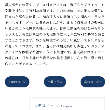
運天高台に位置するプール付きヴィラは、贅沢さとプライベート
空間を提供する特別な場所です。この地域は、その雄大な景色に
囲まれた高台に位置し、訪れる人々に素晴らしい海のパノラマを
提供します。プールに身を浸しながら、まるで自分だけの楽園に
いるかのような感覚を味わえます。日中は陽光を浴びながらリラ
ックスし、夜には星空の下で家族や友人と共に特別な時間を過ご
すことができます。静かな環境での心地よい風は、ストレスを忘
れさせてくれます。また、近くには観光名所も点在しており、ア
クティブな休暇を希望する方にも最適です。運天高台のヴィラで
の滞在は、日常を離れた貴重な体験を提供し、心に残る思い出を
作ることができるでしょう。
< 前のページ
一覧に戻る
次のページ >
カテゴリー
Categories