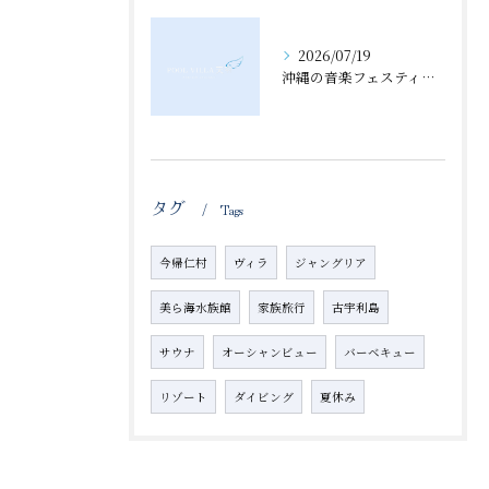
2026/07/19
沖縄の音楽フェスティバルとジャングリア沖縄を徹底ガイド2026年の見どころと計画術
タグ
Tags
今帰仁村
ヴィラ
ジャングリア
美ら海水族館
家族旅行
古宇利島
サウナ
オーシャンビュー
バーベキュー
リゾート
ダイビング
夏休み