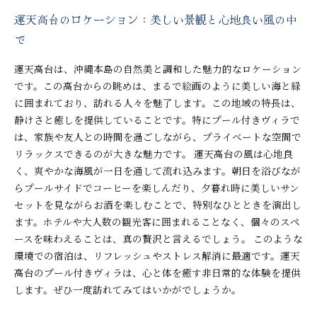
運天高台のロケーション：美しい景観と心地良い風の中
で
運天高台は、沖縄本島の自然美と調和した魅力的なロケーション
です。この高台からの眺めは、まるで絵画のように美しい海と緑
に囲まれており、訪れる人々を魅了します。この地域の特長は、
静けさと癒しを提供していることです。特にプール付きヴィラで
は、家族や友人との時間を過ごしながら、プライベートな空間で
リラックスできるのが大きな魅力です。 運天高台の風は心地良
く、爽やかな海風が一日を通して流れ込みます。朝日を浴びなが
らプールサイドでコーヒーを楽しんだり、夕暮れ時に美しいサン
セットを見ながらお酒を楽しむことで、特別なひとときを演出し
ます。ホテルや大人数の観光客に囲まれることなく、個々のスペ
ースを味わえることは、真の贅沢と言えるでしょう。 このような
環境での宿泊は、リフレッシュやストレス解消に最適です。運天
高台のプール付きヴィラは、心と体を癒す非日常的な体験を提供
します。ぜひ一度訪れてみてはいかがでしょうか。