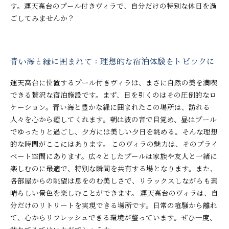
す。運天高台のプール付きヴィラで、自分だけの特別な休日を過
ごしてみませんか？
青い海と緑に囲まれて：理想的な宿泊体験をトピックに
運天高台に位置するプール付きヴィラは、まさに自然の美を満喫
できる贅沢な宿泊施設です。まず、目を引くのはその圧倒的なロ
ケーション。青い海と豊かな緑に囲まれたこの場所は、訪れる
人々を心から癒してくれます。朝は波の音で目覚め、昼はプール
でゆったりと過ごし、夕方には美しい夕日を眺める。そんな理想
的な時間がここにはあります。 このヴィラの魅力は、そのプライ
ベート空間にあります。広々としたプールは家族や友人と一緒に
楽しむのに最適で、特別な瞬間を共有する場となります。また、
各部屋からの眺望は息をのむ美しさで、リラックスしながらも素
晴らしい景色を楽しむことができます。 運天高台のヴィラは、自
分だけのリトリートを実現できる場所です。日常の喧騒から離れ
て、心からリフレッシュできる環境が整っています。ぜひ一度、