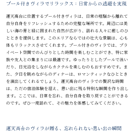
プール付きヴィラでリラックス：日常からの逃避を実現
運天高台に位置するプール付きヴィラは、日常の喧騒から離れて
自分自身をリフレッシュするための完璧な場所です。周辺には美
しい海の青と緑に囲まれた自然が広がり、訪れる人々に癒しのひ
とときを提供します。このエリアならではの壮大な景観は、心も
体もリラックスさせてくれます。プール付きのヴィラでは、プラ
イベート空間でのんびりとした時間を楽しむことができ、特に家
族や友人との集まりには最適です。ゆったりとしたプールで泳い
だり、日光浴をしながらカクテルを楽しむのもおすすめです。ま
た、夕日を眺めながらのディナーは、ロマンティックなひととき
を演出してくれるでしょう。運天高台のヴィラでの贅沢な時間
は、ただの宿泊体験を超え、思い出に残る特別な瞬間を作り出し
ます。ここでは、日常を忘れ、自分自身を取り戻すことができる
のです。ぜひ一度訪れて、その魅力を体感してみてください。
運天高台のヴィラが贈る、忘れられない思い出の瞬間