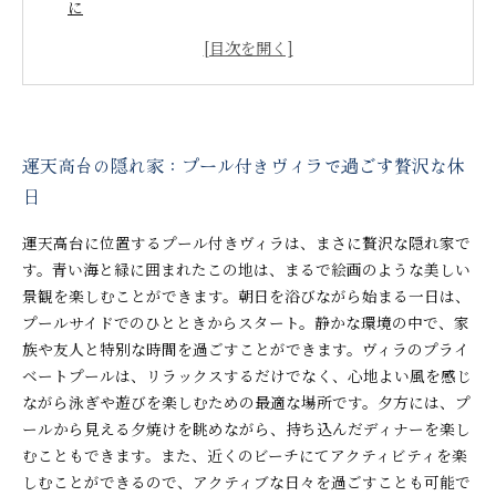
に
プライベート空間の魅力：友人や家族との特別な時間
運天高台のロケーション：美しい景観と心地良い風の
中で
宿泊体験を豊かにする要素：運天高台ならではの魅力
プール付きヴィラでリラックス：日常からの逃避を実
運天高台の隠れ家：プール付きヴィラで過ごす贅沢な休
現
日
運天高台のヴィラが贈る、忘れられない思い出の瞬間
運天高台に位置するプール付きヴィラは、まさに贅沢な隠れ家で
す。青い海と緑に囲まれたこの地は、まるで絵画のような美しい
景観を楽しむことができます。朝日を浴びながら始まる一日は、
プールサイドでのひとときからスタート。静かな環境の中で、家
族や友人と特別な時間を過ごすことができます。ヴィラのプライ
ベートプールは、リラックスするだけでなく、心地よい風を感じ
ながら泳ぎや遊びを楽しむための最適な場所です。夕方には、プ
ールから見える夕焼けを眺めながら、持ち込んだディナーを楽し
むこともできます。また、近くのビーチにてアクティビティを楽
しむことができるので、アクティブな日々を過ごすことも可能で