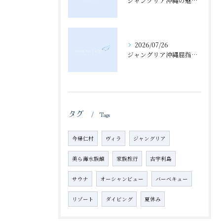
ジャングリア沖縄の魅力と古い町並みを徹底比較したエリア探索ガイド
2026/07/26
ジャングリア沖縄屈指の実態と評価の真相に迫る徹底検証ガイド
タグ
Tags
今帰仁村
ヴィラ
ジャングリア
美ら海水族館
家族旅行
古宇利島
サウナ
オーシャンビュー
バーベキュー
リゾート
ダイビング
夏休み