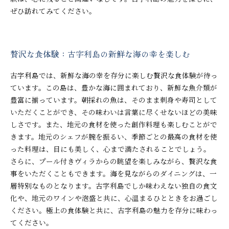
ぜひ訪れてみてください。
贅沢な食体験：古字利島の新鮮な海の幸を楽しむ
古字利島では、新鮮な海の幸を存分に楽しむ贅沢な食体験が待っ
ています。この島は、豊かな海に囲まれており、新鮮な魚介類が
豊富に揃っています。朝採れの魚は、そのまま刺身や寿司として
いただくことができ、その味わいは言葉に尽くせないほどの美味
しさです。また、地元の食材を使った創作料理も楽しむことがで
きます。地元のシェフが腕を振るい、季節ごとの最高の食材を使
った料理は、目にも美しく、心まで満たされることでしょう。
さらに、プール付きヴィラからの眺望を楽しみながら、贅沢な食
事をいただくこともできます。海を見ながらのダイニングは、一
層特別なものとなります。古字利島でしか味わえない独自の食文
化や、地元のワインや泡盛と共に、心温まるひとときをお過ごし
ください。極上の食体験と共に、古字利島の魅力を存分に味わっ
てください。