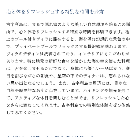
心と体をリフレッシュする特別な時間を共有
古字利島は、まるで隠れ家のような美しい自然環境を誇るこの場
所で、心と体をリフレッシュする特別な時間を体験できます。極
上のプール付きヴィラに滞在すると、海を望む幻想的な景色の中
で、プライベートプールでリラックスする贅沢感が味わえます。
ヴィラのデザインは洗練されており、インテリアにもこだわりが
あります。特に地元の新鮮な食材を活かした海の幸を使った料理
は、舌を楽しませるだけでなく、身体にも優しい一品ばかり。朝
日を浴びながらの朝食や、星空の下でのディナーは、忘れられな
い思い出となるでしょう。 また、古字利島の周辺には、豊かな
自然や歴史的な名所が点在しています。ハイキングや観光を通じ
て、アクティブな休日を楽しむことができ、リフレッシュした心
をさらに満たしてくれます。古字利島での特別な体験をぜひ体感
してみてください。