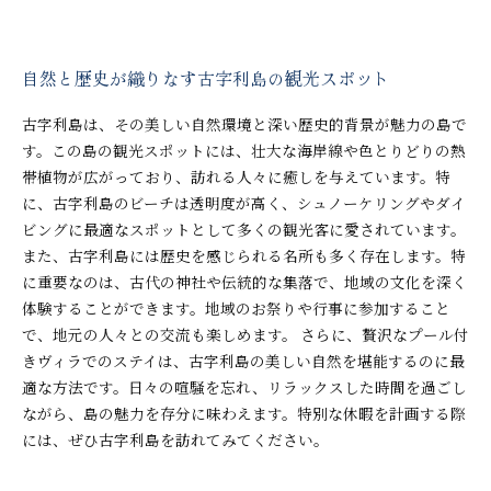
自然と歴史が織りなす古字利島の観光スポット
古字利島は、その美しい自然環境と深い歴史的背景が魅力の島で
す。この島の観光スポットには、壮大な海岸線や色とりどりの熱
帯植物が広がっており、訪れる人々に癒しを与えています。特
に、古字利島のビーチは透明度が高く、シュノーケリングやダイ
ビングに最適なスポットとして多くの観光客に愛されています。
また、古字利島には歴史を感じられる名所も多く存在します。特
に重要なのは、古代の神社や伝統的な集落で、地域の文化を深く
体験することができます。地域のお祭りや行事に参加すること
で、地元の人々との交流も楽しめます。 さらに、贅沢なプール付
きヴィラでのステイは、古字利島の美しい自然を堪能するのに最
適な方法です。日々の喧騒を忘れ、リラックスした時間を過ごし
ながら、島の魅力を存分に味わえます。特別な休暇を計画する際
には、ぜひ古字利島を訪れてみてください。