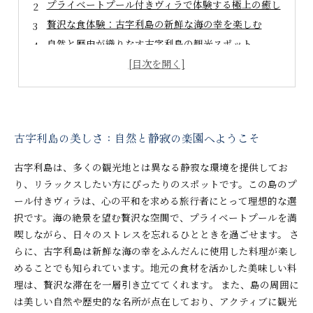
プライベートプール付きヴィラで体験する極上の癒し
贅沢な食体験：古字利島の新鮮な海の幸を楽しむ
自然と歴史が織りなす古字利島の観光スポット
心と体をリフレッシュする特別な時間を共有
古字利島の総括：心に残る極上体験のすべて
次の休暇は古字利島で決まり！贅沢な旅の計画
古字利島の美しさ：自然と静寂の楽園へようこそ
古字利島は、多くの観光地とは異なる静寂な環境を提供してお
り、リラックスしたい方にぴったりのスポットです。この島のプ
ール付きヴィラは、心の平和を求める旅行者にとって理想的な選
択です。海の絶景を望む贅沢な空間で、プライベートプールを満
喫しながら、日々のストレスを忘れるひとときを過ごせます。 さ
らに、古字利島は新鮮な海の幸をふんだんに使用した料理が楽し
めることでも知られています。地元の食材を活かした美味しい料
理は、贅沢な滞在を一層引き立ててくれます。 また、島の周囲に
は美しい自然や歴史的な名所が点在しており、アクティブに観光