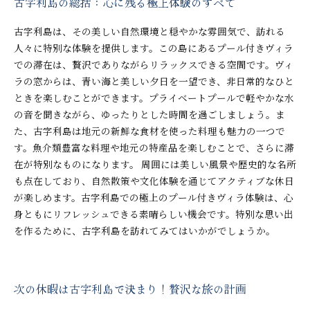
古字利島の総括：心に残る極上体験のすべて
古字利島は、その美しい自然環境と穏やかな雰囲気で、訪れる
人々に特別な体験を提供します。この島にあるプール付きヴィラ
での滞在は、贅沢でありながらリラックスできる空間です。ヴィ
ラの窓からは、青い海と美しい夕日を一望でき、非日常的なひと
ときを楽しむことができます。プライベートプールで軽やかな水
の音を聞きながら、ゆったりとした時間を過ごしましょう。ま
た、古字利島は地元の新鮮な食材を使った料理も魅力の一つで
す。魚介類豊富な料理や地元の特産品を楽しむことで、さらに滞
在が特別なものになります。 周囲には美しい風景や歴史的な名所
も点在しており、自然散策や文化体験を通じてアクティブな休日
が楽しめます。古字利島での極上のプール付きヴィラ体験は、心
身ともにリフレッシュできる素晴らしい機会です。特別な思い出
を作るために、古字利島を訪れてみてはいかがでしょうか。
次の休暇は古字利島で決まり！贅沢な旅の計画