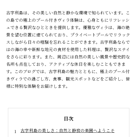
古字利島は、その美しい自然と静かな環境で知られています。こ
の島での極上のプール付きヴィラ体験は、心身ともにリフレッシ
ュできる贅沢なひとときを提供します。優雅なヴィラは、海の絶
景を望む位置に建てられており、プライベートプールでリラック
スしながら日々の喧騒を忘れることができます。古字利島ならで
はの海の幸や新鮮な地元の食材を使用した料理は、贅沢なステイ
をさらに彩ります。また、周辺には自然の美しい風景や歴史的な
名所も点在しており、アクティブな休日を楽しむこともできま
す。このブログでは、古字利島の魅力とともに、極上のプール付
きヴィラでの過ごし方、食事、観光スポットなどをご紹介し、皆
様に特別な体験をお届けします。
目次
古字利島の美しさ：自然と静寂の楽園へようこそ