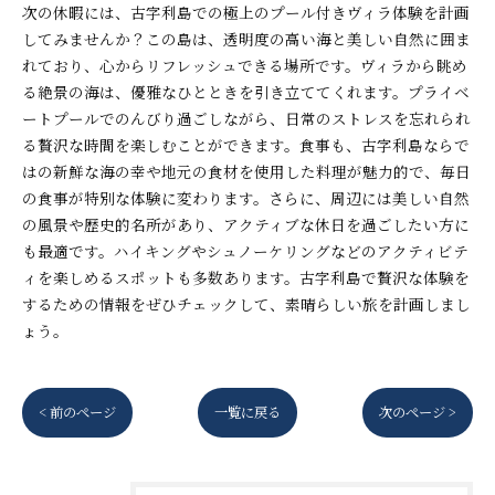
次の休暇には、古字利島での極上のプール付きヴィラ体験を計画
してみませんか？この島は、透明度の高い海と美しい自然に囲ま
れており、心からリフレッシュできる場所です。ヴィラから眺め
る絶景の海は、優雅なひとときを引き立ててくれます。プライベ
ートプールでのんびり過ごしながら、日常のストレスを忘れられ
る贅沢な時間を楽しむことができます。食事も、古字利島ならで
はの新鮮な海の幸や地元の食材を使用した料理が魅力的で、毎日
の食事が特別な体験に変わります。さらに、周辺には美しい自然
の風景や歴史的名所があり、アクティブな休日を過ごしたい方に
も最適です。ハイキングやシュノーケリングなどのアクティビテ
ィを楽しめるスポットも多数あります。古字利島で贅沢な体験を
するための情報をぜひチェックして、素晴らしい旅を計画しまし
ょう。
< 前のページ
一覧に戻る
次のページ >