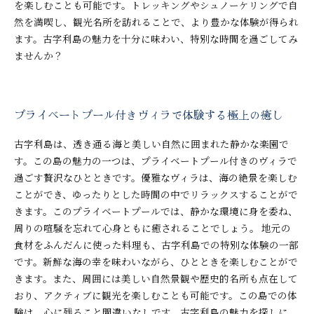
を楽しむことも可能です。トレッキングやシュノーケリングで自
然を満喫し、観光名所を訪れることで、より豊かな体験が得られ
ます。古字利島の魅力を十分に味わい、特別な時間を過ごしてみ
ませんか？
プライベートプール付きヴィラで体験する極上の癒し
古字利島は、透き通る海と美しい自然に囲まれた静かな楽園で
す。この島の魅力の一つは、プライベートプール付きのヴィラで
過ごす贅沢なひとときです。優雅なヴィラは、海の絶景を楽しむ
ことができ、ゆったりとした時間の中でリラックスすることがで
きます。このプライベートプールでは、静かな環境に身を委ね、
周りの喧騒を忘れて心身ともに癒されることでしょう。 地元の
食材をふんだんに使った料理も、古字利島での特別な体験の一部
です。新鮮な海の幸を味わいながら、ひとときを楽しむことがで
きます。また、周囲には美しい自然景観や歴史的名所も点在して
おり、アクティブに観光を楽しむことも可能です。この島での体
験は、心に残ること間違いなしです。古字利島の魅力を探しに、